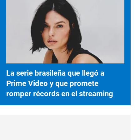
La serie brasileña que llegó a
Prime Video y que promete
romper récords en el streaming