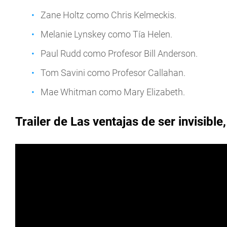
Zane Holtz como Chris Kelmeckis.
Melanie Lynskey como Tía Helen.
Paul Rudd como Profesor Bill Anderson.
Tom Savini como Profesor Callahan.
Mae Whitman como Mary Elizabeth.
Trailer de
Las ventajas de ser invisible