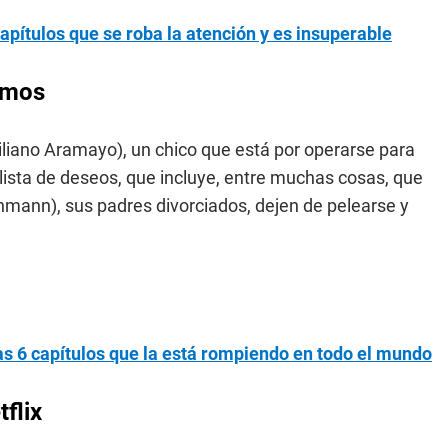
 capítulos que se roba la atención y es insuperable
remos
iliano Aramayo), un chico que está por operarse para
 lista de deseos, que incluye, entre muchas cosas, que
hmann), sus padres divorciados, dejen de pelearse y
as 6 capítulos que la está rompiendo en todo el mundo
flix