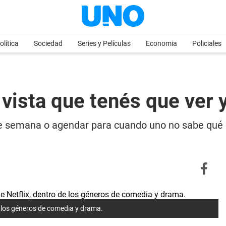
olítica
Sociedad
Series y Películas
Economia
Policiales
s vista que tenés que ver 
n de semana o agendar para cuando uno no sabe qué e
de los géneros de comedia y drama.