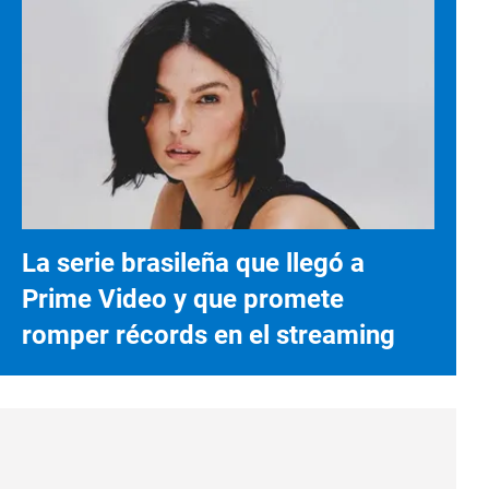
La serie brasileña que llegó a
Prime Video y que promete
romper récords en el streaming