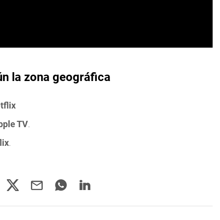
ún la zona geográfica
tflix
pple TV
.
lix
.