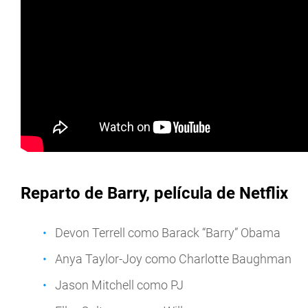
Reparto de Barry, película de Netflix
Devon Terrell como Barack “Barry” Obama
Anya Taylor-Joy como Charlotte Baughman
Jason Mitchell como PJ