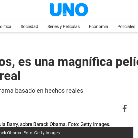
olítica
Sociedad
Series y Películas
Economia
Policiales
os, es una magnífica pelí
real
drama basado en hechos reales
Barack Obama. Foto: Getty Images.