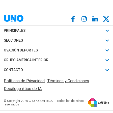
PRINCIPALES
Últimas Noticias
SECCIONES
Política
Horóscopo
OVACIÓN DEPORTES
Sociedad
Motores
Fútbol
GRUPO AMÉRICA INTERIOR
Policiales
Recetas
Mundial
Canal 7 en Vivo
CONTACTO
Judiciales
Trucos caseros
Automovilismo
Radio Nihuil
Acerca de Nosotros
Economia
Políticas de Privacidad
Términos y Condiciones
Series y Películas
Rugby
FM UNA
Contactanos
Decálogo ético de IA
Edictos y Solicitadas
Tenis
Radio Brava
Newsletter
Básquet
© Copyright 2026 GRUPO AMERICA – Todos los derechos
San Juan 8
reservados
Boxeo