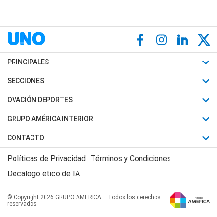
PRINCIPALES
Últimas Noticias
SECCIONES
Política
Horóscopo
OVACIÓN DEPORTES
Sociedad
Motores
Fútbol
GRUPO AMÉRICA INTERIOR
Policiales
Recetas
Mundial
Canal 7 en Vivo
CONTACTO
Judiciales
Trucos caseros
Automovilismo
Radio Nihuil
Acerca de Nosotros
Economia
Políticas de Privacidad
Términos y Condiciones
Series y Películas
Rugby
FM UNA
Contactanos
Decálogo ético de IA
Edictos y Solicitadas
Tenis
Radio Brava
Newsletter
Básquet
© Copyright 2026 GRUPO AMERICA – Todos los derechos
San Juan 8
reservados
Boxeo