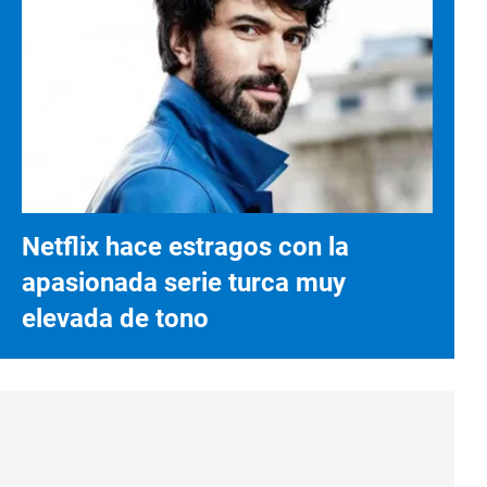
Netflix hace estragos con la
apasionada serie turca muy
elevada de tono