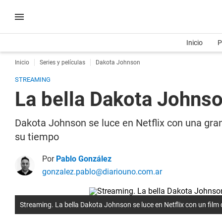
Inicio
P
Inicio
Series y películas
Dakota Johnson
STREAMING
La bella Dakota Johnso
Dakota Johnson se luce en Netflix con una gran
su tiempo
Por
Pablo González
gonzalez.pablo@diariouno.com.ar
Streaming. La bella Dakota Johnson se luce en Netflix con un film