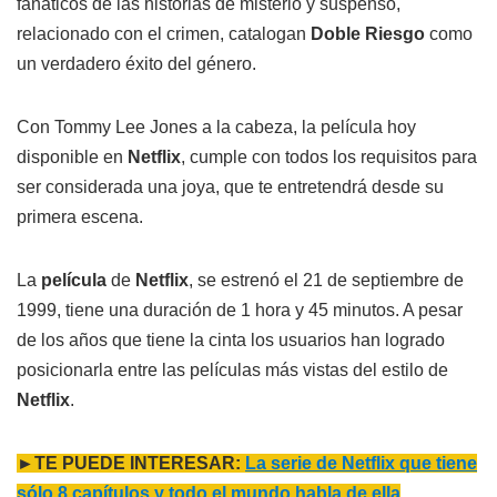
fanáticos de las historias de misterio y suspenso,
relacionado con el crimen, catalogan
Doble Riesgo
como
un verdadero éxito del género.
Con Tommy Lee Jones a la cabeza, la película hoy
disponible en
Netflix
, cumple con todos los requisitos para
ser considerada una joya, que te entretendrá desde su
primera escena.
La
película
de
Netflix
, se estrenó el 21 de septiembre de
1999, tiene una duración de 1 hora y 45 minutos. A pesar
de los años que tiene la cinta los usuarios han logrado
posicionarla entre las películas más vistas del estilo de
Netflix
.
►TE PUEDE INTERESAR:
La serie de Netflix que tiene
sólo 8 capítulos y todo el mundo habla de ella