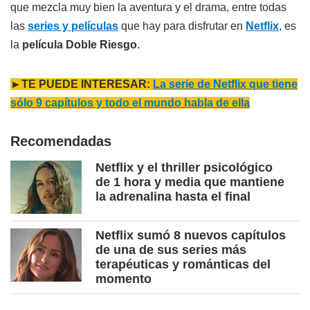
que mezcla muy bien la aventura y el drama, entre todas
las
series y películas
que hay para disfrutar en
Netflix
, es
la
película Doble Riesgo
.
►TE PUEDE INTERESAR:
La serie de Netflix que tiene
sólo 9 capítulos y todo el mundo habla de ella
Recomendadas
Netflix y el thriller psicológico
de 1 hora y media que mantiene
la adrenalina hasta el final
Netflix sumó 8 nuevos capítulos
de una de sus series más
terapéuticas y románticas del
momento