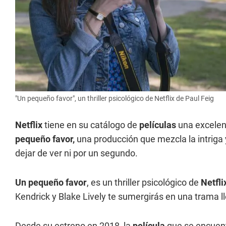
"Un pequeño favor", un thriller psicológico de Netflix de Paul Feig
Netflix
tiene en su catálogo de
películas
una excelent
pequeño favor
,
una producción que mezcla la intriga 
dejar de ver ni por un segundo.
Un pequeño favor
, es un thriller psicológico de
Netfli
Kendrick y Blake Lively te sumergirás en una trama l
Desde su estreno en 2018, la
película
que se encuen