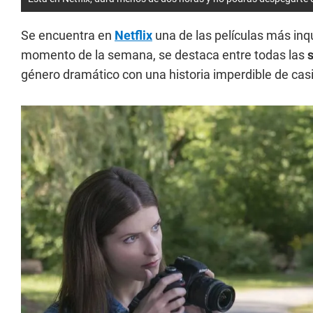
Se encuentra en
Netflix
una de las películas más inq
momento de la semana, se destaca entre todas las
s
género dramático con una historia imperdible de casi