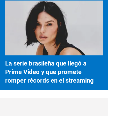
La serie brasileña que llegó a
Prime Video y que promete
romper récords en el streaming