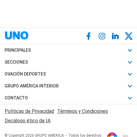
PRINCIPALES
Últimas Noticias
SECCIONES
Política
Horóscopo
OVACIÓN DEPORTES
Sociedad
Motores
Fútbol
GRUPO AMÉRICA INTERIOR
Policiales
Recetas
Mundial
Canal 7 en Vivo
CONTACTO
Judiciales
Trucos caseros
Automovilismo
Radio Nihuil
Acerca de Nosotros
Economia
Políticas de Privacidad
Términos y Condiciones
Series y Películas
Rugby
FM UNA
Contactanos
Decálogo ético de IA
Edictos y Solicitadas
Tenis
Radio Brava
Newsletter
Básquet
© Copyright 2026 GRUPO AMERICA – Todos los derechos
San Juan 8