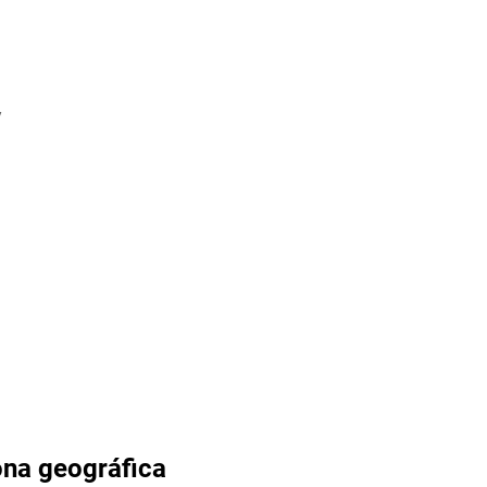
y
ona geográfica