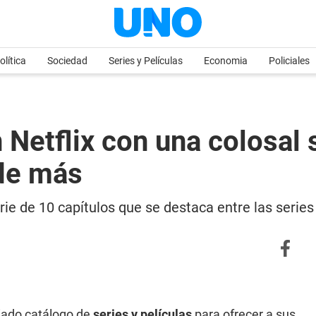
olítica
Sociedad
Series y Películas
Economia
Policiales
Netflix con una colosal s
 de más
ie de 10 capítulos que se destaca entre las series
iado catálogo de
series y películas
para ofrecer a sus