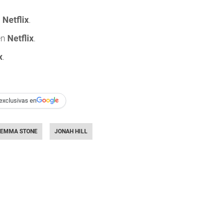
n
Netflix
.
en
Netflix
.
x
.
exclusivas en
EMMA STONE
JONAH HILL