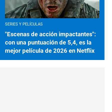
SERIES Y PELÍCULAS
"Escenas de acción impactantes":
con una puntuación de 5,4, es la
mejor película de 2026 en Netflix