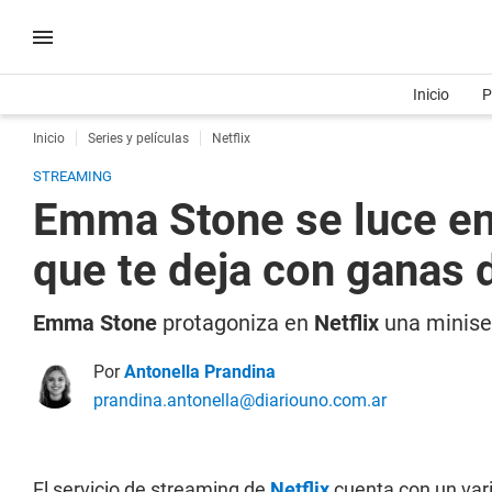
Inicio
P
Inicio
Series y películas
Netflix
STREAMING
Emma Stone se luce en 
que te deja con ganas
Emma Stone
protagoniza en
Netflix
una miniser
Por
Antonella Prandina
prandina.antonella@diariouno.com.ar
El servicio de streaming de
Netflix
cuenta con un var