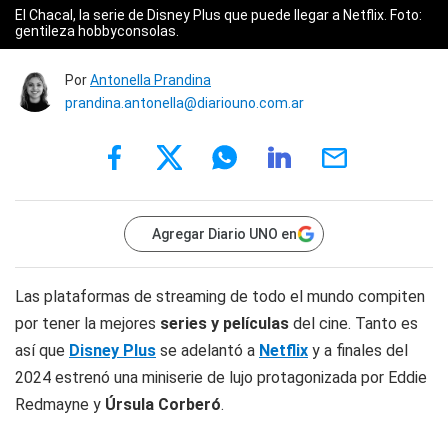
El Chacal, la serie de Disney Plus que puede llegar a Netflix. Foto:
gentileza hobbyconsolas.
Por
Antonella Prandina
prandina.antonella@diariouno.com.ar
Agregar Diario UNO en
Las plataformas de streaming de todo el mundo compiten
por tener la mejores
series y películas
del cine. Tanto es
así que
Disney Plus
se adelantó a
Netflix
y a finales del
2024 estrenó una miniserie de lujo protagonizada por Eddie
Redmayne y
Úrsula Corberó
.