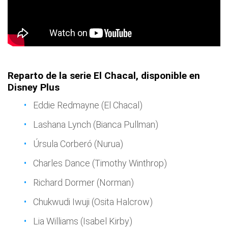
Reparto de la serie El Chacal, disponible en
Disney Plus
Eddie Redmayne (El Chacal)
Lashana Lynch (Bianca Pullman)
Úrsula Corberó (Nurua)
Charles Dance (Timothy Winthrop)
Richard Dormer (Norman)
Chukwudi Iwuji (Osita Halcrow)
Lia Williams (Isabel Kirby)