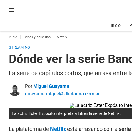
Inicio
P
Inicio
Series y películas
Netflix
STREAMING
Dónde ver la serie Ban
La serie de capítulos cortos, que arrasa entre 
Por
Miguel Guayama
guayama.miguel@diariouno.com.ar
La actriz Ester Expósito interpreta a Lilí en la serie de Netflix.
La plataforma de
Netflix
está arrasando con la
serie