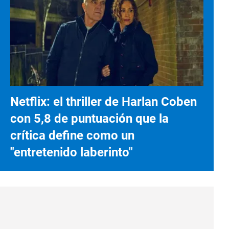
Netflix: el thriller de Harlan Coben
con 5,8 de puntuación que la
crítica define como un
"entretenido laberinto"