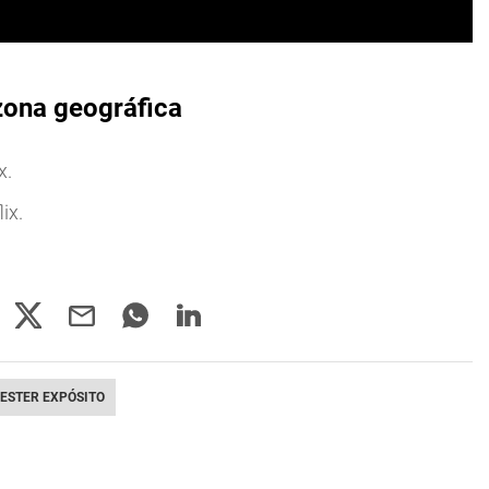
 zona geográfica
x.
ix.
ESTER EXPÓSITO