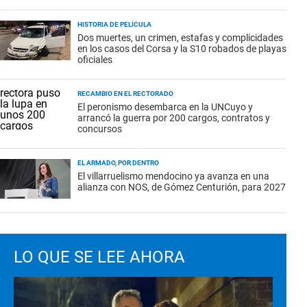
HISTORIA DE PELÍCULA
Dos muertes, un crimen, estafas y complicidades
en los casos del Corsa y la S10 robados de playas
oficiales
RECAMBIO EN EL RECTORADO
El peronismo desembarca en la UNCuyo y
arrancó la guerra por 200 cargos, contratos y
concursos
EL ARMADO, POR DENTRO
El villarruelismo mendocino ya avanza en una
alianza con NOS, de Gómez Centurión, para 2027
LO QUE SE LEE AHORA