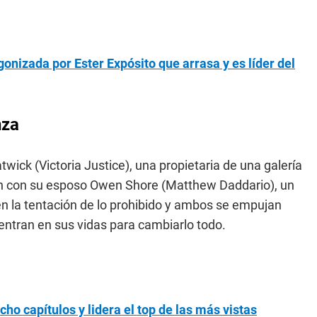
agonizada por Ester Expósito que arrasa y es líder del
nza
twick (Victoria Justice), una propietaria de una galería
ión con su esposo Owen Shore (Matthew Daddario), un
n la tentación de lo prohibido y ambos se empujan
entran en sus vidas para cambiarlo todo.
ocho capítulos y lidera el top de las más vistas