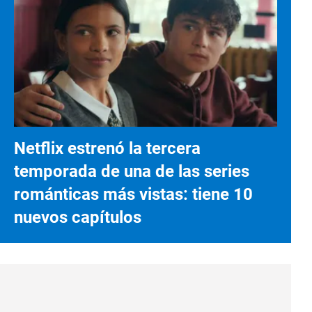
Netflix estrenó la tercera
temporada de una de las series
románticas más vistas: tiene 10
nuevos capítulos