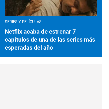
SERIES Y PELÍCULAS
Netflix acaba de estrenar 7
capítulos de una de las series más
esperadas del año