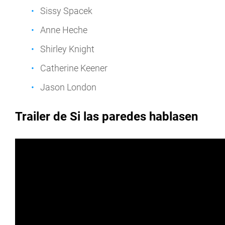
Sissy Spacek
Anne Heche
Shirley Knight
Catherine Keener
Jason London
Trailer de Si las paredes hablasen