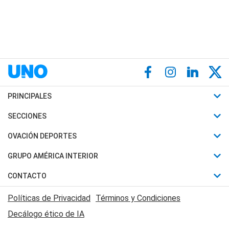
PRINCIPALES
Últimas Noticias
SECCIONES
Política
Horóscopo
OVACIÓN DEPORTES
Sociedad
Motores
Fútbol
GRUPO AMÉRICA INTERIOR
Policiales
Recetas
Mundial
Canal 7 en Vivo
CONTACTO
Judiciales
Trucos caseros
Automovilismo
Radio Nihuil
Acerca de Nosotros
Economia
Políticas de Privacidad
Términos y Condiciones
Series y Películas
Rugby
FM UNA
Contactanos
Decálogo ético de IA
Edictos y Solicitadas
Tenis
Radio Brava
Newsletter