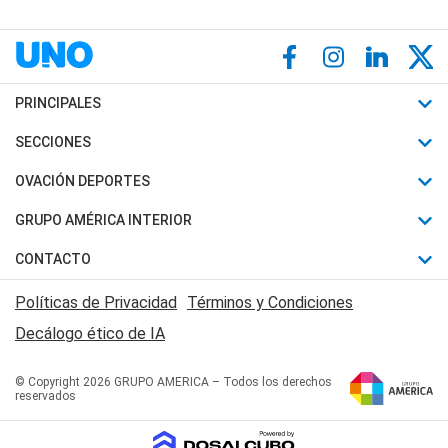
PRINCIPALES
Últimas Noticias
SECCIONES
Política
Horóscopo
OVACIÓN DEPORTES
Sociedad
Motores
Fútbol
GRUPO AMÉRICA INTERIOR
Policiales
Recetas
Mundial
Canal 7 en Vivo
CONTACTO
Judiciales
Trucos caseros
Automovilismo
Radio Nihuil
Acerca de Nosotros
Economia
Políticas de Privacidad
Términos y Condiciones
Series y Películas
Rugby
FM UNA
Contactanos
Decálogo ético de IA
Edictos y Solicitadas
Tenis
Radio Brava
Newsletter
Básquet
© Copyright 2026 GRUPO AMERICA – Todos los derechos
San Juan 8
reservados
Boxeo
Fuera de Juego