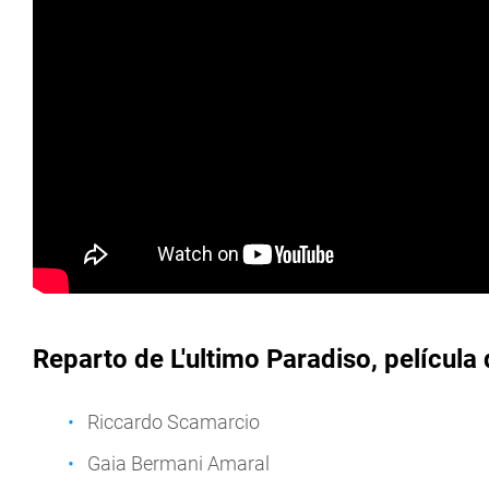
Reparto de L'ultimo Paradiso, película 
Riccardo Scamarcio
Gaia Bermani Amaral