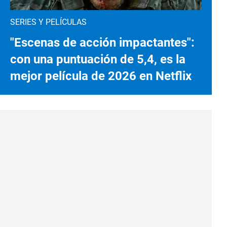
SERIES Y PELÍCULAS
"Escenas de acción impactantes":
con una puntuación de 5,4, es la
mejor película de 2026 en Netflix