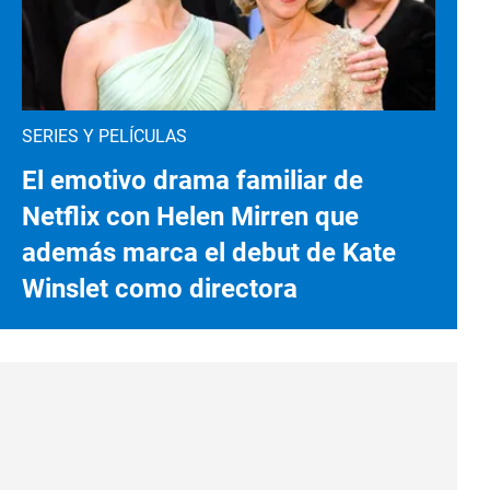
SERIES Y PELÍCULAS
El emotivo drama familiar de
Netflix con Helen Mirren que
además marca el debut de Kate
Winslet como directora