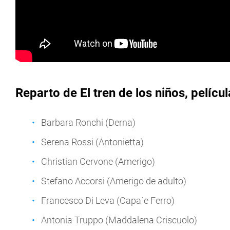
Reparto de El tren de los niños, películ
Barbara Ronchi (Derna)
Serena Rossi (Antonietta)
Christian Cervone (Amerigo)
Stefano Accorsi (Amerigo de adulto)
Francesco Di Leva (Capa´e Ferro)
Antonia Truppo (Maddalena Criscuolo)