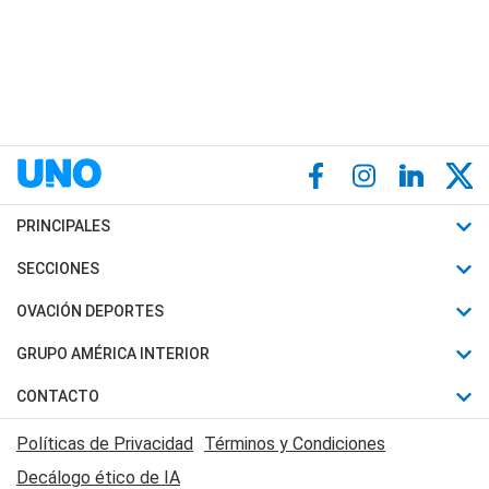
PRINCIPALES
Últimas Noticias
SECCIONES
Política
Horóscopo
OVACIÓN DEPORTES
Sociedad
Motores
Fútbol
GRUPO AMÉRICA INTERIOR
Policiales
Recetas
Mundial
Canal 7 en Vivo
CONTACTO
Judiciales
Trucos caseros
Automovilismo
Radio Nihuil
Acerca de Nosotros
Economia
Políticas de Privacidad
Términos y Condiciones
Series y Películas
Rugby
FM UNA
Contactanos
Decálogo ético de IA
Edictos y Solicitadas