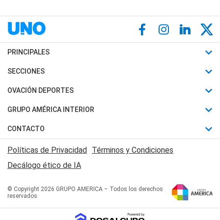
PRINCIPALES
Últimas Noticias
SECCIONES
Política
Horóscopo
OVACIÓN DEPORTES
Sociedad
Motores
Fútbol
GRUPO AMÉRICA INTERIOR
Policiales
Recetas
Mundial
Canal 7 en Vivo
CONTACTO
Judiciales
Trucos caseros
Automovilismo
Radio Nihuil
Acerca de Nosotros
Economia
Políticas de Privacidad
Términos y Condiciones
Series y Películas
Rugby
FM UNA
Contactanos
Decálogo ético de IA
Edictos y Solicitadas
Tenis
Radio Brava
Newsletter
Básquet
© Copyright 2026 GRUPO AMERICA – Todos los derechos
San Juan 8
reservados
Boxeo
Fuera de Juego