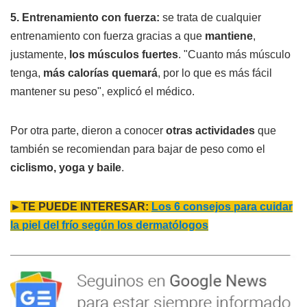
5. Entrenamiento con fuerza:
se trata de cualquier
entrenamiento con fuerza gracias a que
mantiene
,
justamente,
los músculos fuertes
. "Cuanto más músculo
tenga,
más calorías quemará
, por lo que es más fácil
mantener su peso", explicó el médico.
Por otra parte, dieron a conocer
otras actividades
que
también se recomiendan para bajar de peso como el
ciclismo, yoga y baile
.
►TE PUEDE INTERESAR:
Los 6 consejos para cuidar
la piel del frío según los dermatólogos