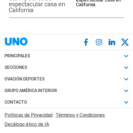
espectacular casa en
California
PRINCIPALES
Últimas Noticias
SECCIONES
Política
Horóscopo
OVACIÓN DEPORTES
Sociedad
Motores
Fútbol
GRUPO AMÉRICA INTERIOR
Policiales
Recetas
Mundial
Canal 7 en Vivo
CONTACTO
Judiciales
Trucos caseros
Automovilismo
Radio Nihuil
Acerca de Nosotros
Economia
Políticas de Privacidad
Términos y Condiciones
Series y Películas
Rugby
FM UNA
Contactanos
Decálogo ético de IA
Edictos y Solicitadas
Tenis
Radio Brava
Newsletter