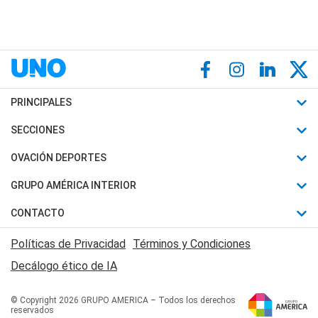
PRINCIPALES
Últimas Noticias
SECCIONES
Política
Horóscopo
OVACIÓN DEPORTES
Sociedad
Motores
Fútbol
GRUPO AMÉRICA INTERIOR
Policiales
Recetas
Mundial
Canal 7 en Vivo
CONTACTO
Judiciales
Trucos caseros
Automovilismo
Radio Nihuil
Acerca de Nosotros
Economia
Políticas de Privacidad
Términos y Condiciones
Series y Películas
Rugby
FM UNA
Contactanos
Decálogo ético de IA
Edictos y Solicitadas
Tenis
Radio Brava
Newsletter
Básquet
© Copyright 2026 GRUPO AMERICA – Todos los derechos
San Juan 8
reservados