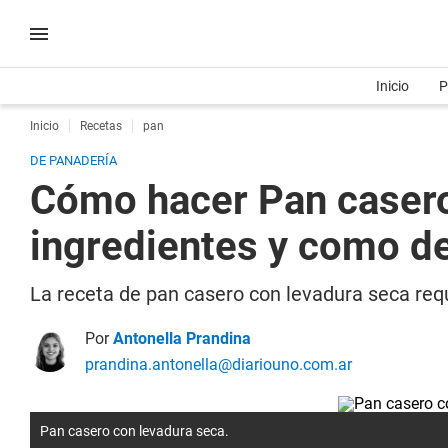
Inicio
P
Inicio
Recetas
pan
DE PANADERÍA
Cómo hacer Pan casero 
ingredientes y como d
La receta de pan casero con levadura seca requ
Por
Antonella Prandina
prandina.antonella@diariouno.com.ar
Pan casero con levadura seca.