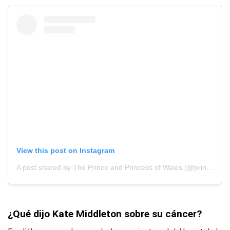
View this post on Instagram
A post shared by The Prince and Princess of Wales (@princeandprincessofwales)
¿Qué dijo Kate Middleton sobre su cáncer?