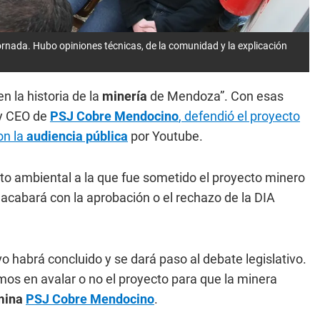
rnada. Hubo opiniones técnicas, de la comunidad y la explicación
 la historia de la
minería
de Mendoza”. Con esas
 y CEO de
PSJ Cobre Mendocino
, defendió el proyecto
on la
audiencia pública
por Youtube.
cto ambiental a la que fue sometido el proyecto minero
acabará con la aprobación o el rechazo de la DIA
vo habrá concluido y se dará paso al debate legislativo.
imos en avalar o no el proyecto para que la minera
 mina
PSJ Cobre Mendocino
.