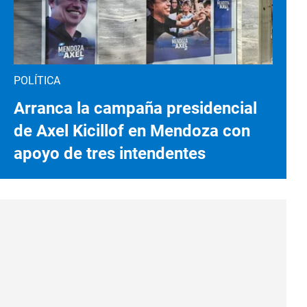
POLÍTICA
Arranca la campaña presidencial
de Axel Kicillof en Mendoza con
apoyo de tres intendentes