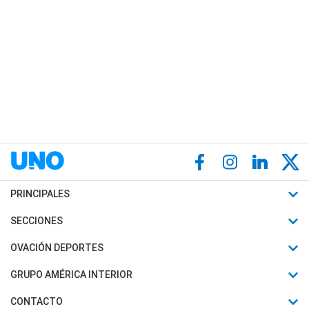
PRINCIPALES
Últimas Noticias
SECCIONES
Política
Horóscopo
OVACIÓN DEPORTES
Sociedad
Motores
Fútbol
GRUPO AMÉRICA INTERIOR
Policiales
Recetas
Mundial
Canal 7 en Vivo
CONTACTO
Judiciales