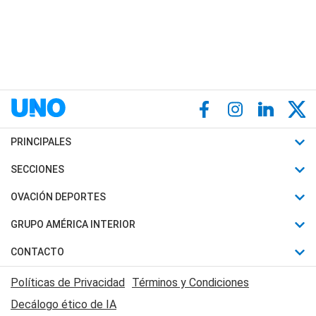
PRINCIPALES
Últimas Noticias
SECCIONES
Política
Horóscopo
OVACIÓN DEPORTES
Sociedad
Motores
Fútbol
GRUPO AMÉRICA INTERIOR
Policiales
Recetas
Mundial
Canal 7 en Vivo
CONTACTO
Judiciales
Trucos caseros
Automovilismo
Radio Nihuil
Acerca de Nosotros
Economia
Políticas de Privacidad
Términos y Condiciones
Series y Películas
Rugby
FM UNA
Contactanos
Decálogo ético de IA
Edictos y Solicitadas
Tenis