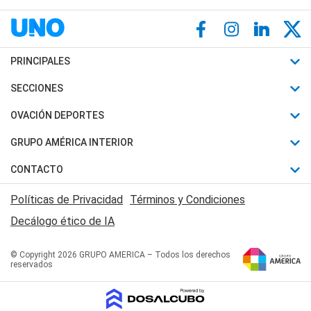
PRINCIPALES
Últimas Noticias
SECCIONES
Política
Horóscopo
OVACIÓN DEPORTES
Sociedad
Motores
Fútbol
GRUPO AMÉRICA INTERIOR
Policiales
Recetas
Mundial
Canal 7 en Vivo
CONTACTO
Judiciales
Trucos caseros
Automovilismo
Radio Nihuil
Acerca de Nosotros
Economia
Políticas de Privacidad
Términos y Condiciones
Series y Películas
Rugby
FM UNA
Contactanos
Decálogo ético de IA
Edictos y Solicitadas
Tenis
Radio Brava
Newsletter
Básquet
© Copyright 2026 GRUPO AMERICA – Todos los derechos
San Juan 8
reservados
Boxeo
Fuera de Juego