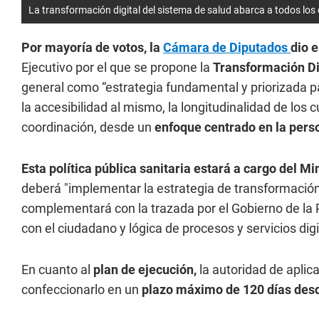
La transformación digital del sistema de salud abarca a todos los
Por mayoría de votos, la
Cámara de Diputados
dio 
Ejecutivo por el que se propone la
Transformación Di
general como “estrategia fundamental y priorizada par
la accesibilidad al mismo, la longitudinalidad de los c
coordinación, desde un
enfoque centrado en la perso
Esta política pública sanitaria estará a cargo del Mi
deberá "implementar la estrategia de transformación d
complementará con la trazada por el Gobierno de la 
con el ciudadano y lógica de procesos y servicios digi
En cuanto al
plan de ejecución,
la autoridad de aplic
confeccionarlo en un
plazo máximo de 120 días desde