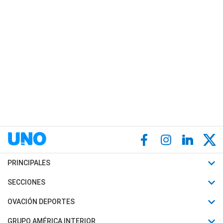
PRINCIPALES
Últimas Noticias
SECCIONES
Política
Horóscopo
OVACIÓN DEPORTES
Sociedad
Motores
Fútbol
GRUPO AMÉRICA INTERIOR