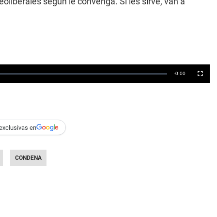
oliberales según le convenga. Si les sirve, van a
exclusivas en
CONDENA