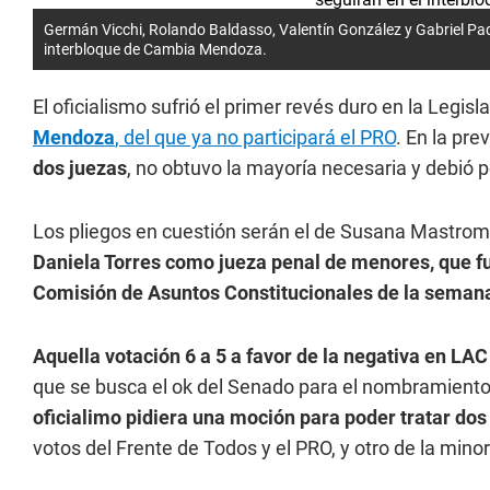
Germán Vicchi, Rolando Baldasso, Valentín González y Gabriel Pad
interbloque de Cambia Mendoza.
El oficialismo sufrió el primer revés duro en la Legis
Mendoza
, del que ya no participará el PRO
. En la pre
dos juezas
, no obtuvo la mayoría necesaria y debió p
Los pliegos en cuestión serán el de Susana Mastrom
Daniela Torres como jueza penal de menores, que fu
Comisión de Asuntos Constitucionales de la seman
Aquella votación 6 a 5 a favor de la negativa en LAC
que se busca el ok del Senado para el nombramiento
oficialimo pidiera una moción para poder tratar do
votos del Frente de Todos y el PRO, y otro de la minorí