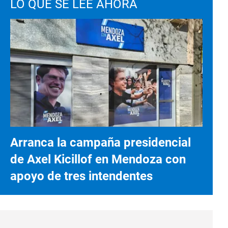
LO QUE SE LEE AHORA
Arranca la campaña presidencial
de Axel Kicillof en Mendoza con
apoyo de tres intendentes