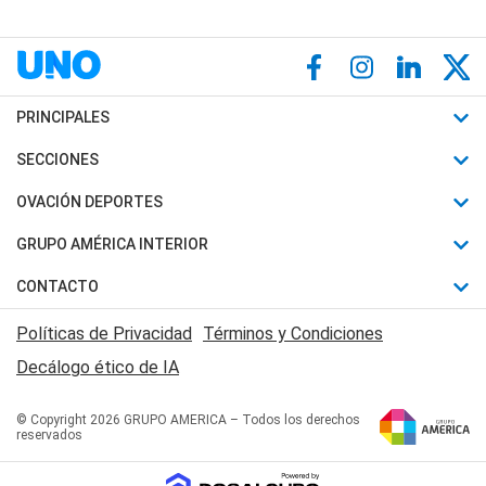
PRINCIPALES
Últimas Noticias
SECCIONES
Política
Horóscopo
OVACIÓN DEPORTES
Sociedad
Motores
Fútbol
GRUPO AMÉRICA INTERIOR
Policiales
Recetas
Mundial
Canal 7 en Vivo
CONTACTO
Judiciales
Trucos caseros
Automovilismo
Radio Nihuil
Acerca de Nosotros
Economia
Políticas de Privacidad
Términos y Condiciones
Series y Películas
Rugby
FM UNA
Contactanos
Decálogo ético de IA
Edictos y Solicitadas
Tenis
Radio Brava
Newsletter
Básquet
© Copyright 2026 GRUPO AMERICA – Todos los derechos
San Juan 8
reservados
Boxeo