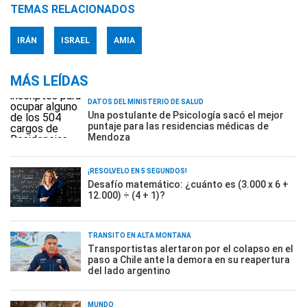
TEMAS RELACIONADOS
IRÁN
ISRAEL
AMIA
MÁS LEÍDAS
DATOS DEL MINISTERIO DE SALUD
Una postulante de Psicología sacó el mejor
puntaje para las residencias médicas de
Mendoza
¡RESOLVELO EN 5 SEGUNDOS!
Desafío matemático: ¿cuánto es (3.000 x 6 +
12.000) ÷ (4 + 1)?
TRÁNSITO EN ALTA MONTAÑA
Transportistas alertaron por el colapso en el
paso a Chile ante la demora en su reapertura
del lado argentino
MUNDO