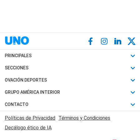
PRINCIPALES
Últimas Noticias
SECCIONES
Política
Horóscopo
OVACIÓN DEPORTES
Sociedad
Motores
Fútbol
GRUPO AMÉRICA INTERIOR
Policiales
Recetas
Mundial
Canal 7 en Vivo
CONTACTO
Judiciales
Trucos caseros
Automovilismo
Radio Nihuil
Acerca de Nosotros
Economia
Políticas de Privacidad
Términos y Condiciones
Series y Películas
Rugby
FM UNA
Contactanos
Decálogo ético de IA
Edictos y Solicitadas
Tenis
Radio Brava
Newsletter