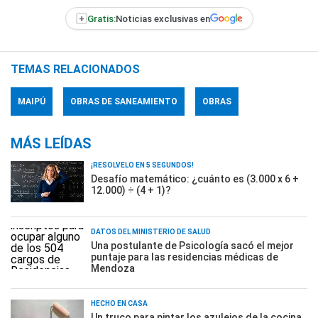
+
Gratis:
Noticias exclusivas en
TEMAS RELACIONADOS
MAIPÚ
OBRAS DE SANEAMIENTO
OBRAS
MÁS LEÍDAS
¡RESOLVELO EN 5 SEGUNDOS!
Desafío matemático: ¿cuánto es (3.000 x 6 +
12.000) ÷ (4 + 1)?
DATOS DEL MINISTERIO DE SALUD
Una postulante de Psicología sacó el mejor
puntaje para las residencias médicas de
Mendoza
HECHO EN CASA
Un truco para pintar los azulejos de la cocina