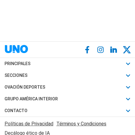
PRINCIPALES
Últimas Noticias
SECCIONES
Política
Horóscopo
OVACIÓN DEPORTES
Sociedad
Motores
Fútbol
GRUPO AMÉRICA INTERIOR
Policiales
Recetas
Mundial
Canal 7 en Vivo
CONTACTO
Judiciales
Trucos caseros
Automovilismo
Radio Nihuil
Acerca de Nosotros
Economia
Políticas de Privacidad
Términos y Condiciones
Series y Películas
Rugby
FM UNA
Contactanos
Decálogo ético de IA