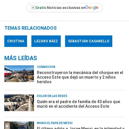
+
Gratis:
Noticias exclusivas en
TEMAS RELACIONADOS
CRISTINA
LÁZARO BÁEZ
SEBASTIÁN CASANELLO
MÁS LEÍDAS
CONMOCIÓN
Reconstruyeron la mecánica del choque en el
Acceso Este que dejó un muerto y 2 niños
heridos
DOLOR EN LAS REDES
Quién era el padre de familia de 43 años que
murió en el accidente del Acceso Este
MURIÓ EL PAPÁ DE MESSI
El último adiós a Jorge Messi, en la intimidad y