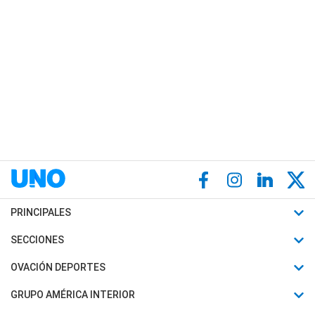
PRINCIPALES
Últimas Noticias
SECCIONES
Política
Horóscopo
OVACIÓN DEPORTES
Sociedad
Motores
Fútbol
GRUPO AMÉRICA INTERIOR
Policiales
Recetas