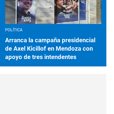
POLÍTICA
Arranca la campaña presidencial
de Axel Kicillof en Mendoza con
apoyo de tres intendentes