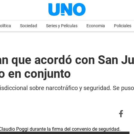
olítica
Sociedad
Series y Películas
Economia
Policiales
lan que acordó con San J
co en conjunto
risdiccional sobre narcotráfico y seguridad. Se pu