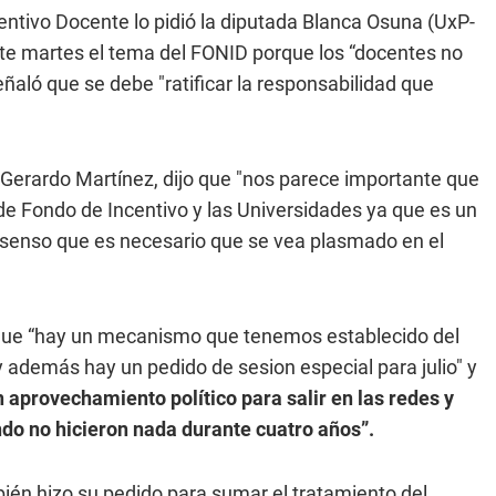
entivo Docente lo pidió la diputada Blanca Osuna (UxP-
ste martes el tema del FONID porque los “docentes no
eñaló que se debe "ratificar la responsabilidad que
 Gerardo Martínez, dijo que "nos parece importante que
de Fondo de Incentivo y las Universidades ya que es un
nsenso que es necesario que se vea plasmado en el
o que “hay un mecanismo que tenemos establecido del
y además hay un pedido de sesion especial para julio" y
n aprovechamiento político para salir en las redes y
ndo no hicieron nada durante cuatro años”.
ién hizo su pedido para sumar el tratamiento del