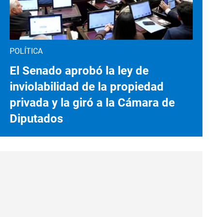
POLÍTICA
El Senado aprobó la ley de
inviolabilidad de la propiedad
privada y la giró a la Cámara de
Diputados