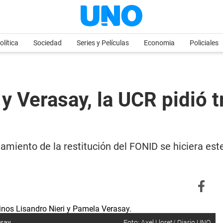
olítica
Sociedad
Series y Películas
Economia
Policiales
y Verasay, la UCR pidió tr
atamiento de la restitución del FONID se hiciera 
say.
Foto: Axel Lloret/ Diario UNO