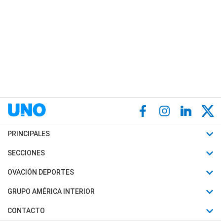
PRINCIPALES
Últimas Noticias
SECCIONES
Política
Horóscopo
OVACIÓN DEPORTES
Sociedad
Motores
Fútbol
GRUPO AMÉRICA INTERIOR
Policiales
Recetas
Mundial
Canal 7 en Vivo
CONTACTO
Judiciales
Trucos caseros