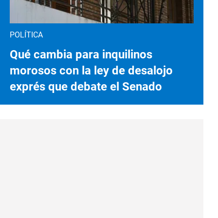
POLÍTICA
Qué cambia para inquilinos
morosos con la ley de desalojo
exprés que debate el Senado