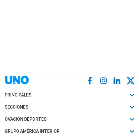
PRINCIPALES
Últimas Noticias
SECCIONES
Política
Horóscopo
OVACIÓN DEPORTES
Sociedad
Motores
Fútbol
GRUPO AMÉRICA INTERIOR
Policiales
Recetas