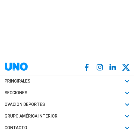
PRINCIPALES
Últimas Noticias
SECCIONES
Política
Horóscopo
OVACIÓN DEPORTES
Sociedad
Motores
Fútbol
GRUPO AMÉRICA INTERIOR
Policiales
Recetas
Mundial
Canal 7 en Vivo
CONTACTO
Judiciales
Trucos caseros