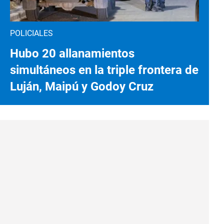
POLICIALES
Hubo 20 allanamientos
simultáneos en la triple frontera de
Luján, Maipú y Godoy Cruz