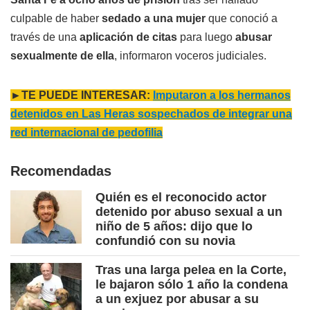
culpable de haber
sedado a una mujer
que conoció a
través de una
aplicación de citas
para luego
abusar
sexualmente de ella
, informaron voceros judiciales.
►TE PUEDE INTERESAR:
Imputaron a los hermanos
detenidos en Las Heras sospechados de integrar una
red internacional de pedofilia
Recomendadas
Quién es el reconocido actor
detenido por abuso sexual a un
niño de 5 años: dijo que lo
confundió con su novia
Tras una larga pelea en la Corte,
le bajaron sólo 1 año la condena
a un exjuez por abusar a su