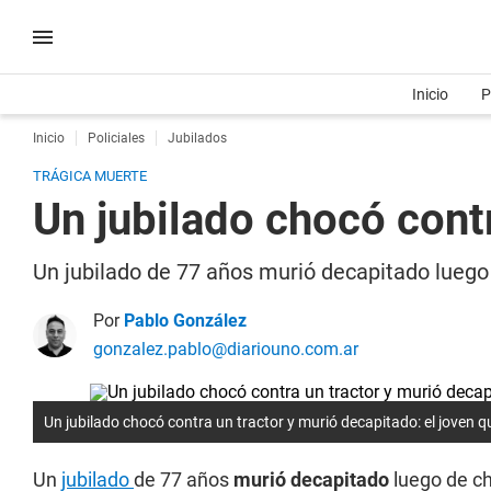
Inicio
P
Inicio
Policiales
Jubilados
TRÁGICA MUERTE
Un jubilado chocó cont
Un jubilado de 77 años murió decapitado luego 
Por
Pablo González
gonzalez.pablo@diariouno.com.ar
Un jubilado chocó contra un tractor y murió decapitado: el joven q
Un
jubilado
de 77 años
murió decapitado
luego de c