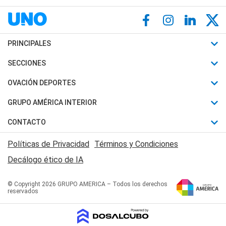
PRINCIPALES
Últimas Noticias
SECCIONES
Política
Horóscopo
OVACIÓN DEPORTES
Sociedad
Motores
Fútbol
GRUPO AMÉRICA INTERIOR
Policiales
Recetas
Mundial
Canal 7 en Vivo
CONTACTO
Judiciales
Trucos caseros
Automovilismo
Radio Nihuil
Acerca de Nosotros
Economia
Políticas de Privacidad
Términos y Condiciones
Series y Películas
Rugby
FM UNA
Contactanos
Decálogo ético de IA
Edictos y Solicitadas
Tenis
Radio Brava
Newsletter
Básquet
© Copyright 2026 GRUPO AMERICA – Todos los derechos
San Juan 8
reservados
Boxeo
Fuera de Juego