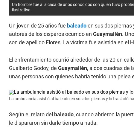
Un hombre fue a la casa de unos conocidos con quien tuvo proble
ilustrativa.
Un joven de 25 años fue
baleado
en sus dos piernas
autores de los disparos ocurrido en
Guaymallén
. Un
son de apellido Flores. La víctima fue asistida en el
H
El enfrentamiento ocurrió alrededor de las 20 en call
Gualberto Godoy, de
Guaymallén
, a dos cuadras de l
unas personas con quienes habría tenido una pelea e
La ambulancia asistió al baleado en sus dos piernas y lo trasladó hac
Según el relato del
baleado
, cuando abrieron la puer
le dispararon sin darle tiempo a nada.