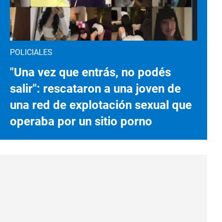
POLICIALES
"Una vez que entrás, no podés
salir": rescataron a una joven de
una red de explotación sexual que
operaba por un sitio porno