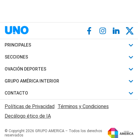
PRINCIPALES
Últimas Noticias
SECCIONES
Política
Horóscopo
OVACIÓN DEPORTES
Sociedad
Motores
Fútbol
GRUPO AMÉRICA INTERIOR
Policiales
Recetas
Mundial
Canal 7 en Vivo
CONTACTO
Judiciales
Trucos caseros
Automovilismo
Radio Nihuil
Acerca de Nosotros
Economia
Políticas de Privacidad
Términos y Condiciones
Series y Películas
Rugby
FM UNA
Contactanos
Decálogo ético de IA
Edictos y Solicitadas
Tenis
Radio Brava
Newsletter
Básquet
© Copyright 2026 GRUPO AMERICA – Todos los derechos
San Juan 8
reservados