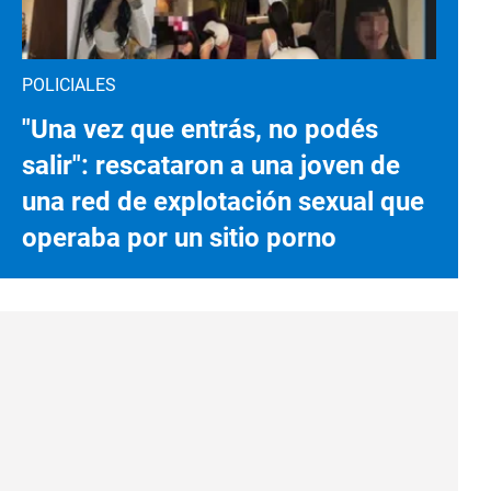
POLICIALES
"Una vez que entrás, no podés
salir": rescataron a una joven de
una red de explotación sexual que
operaba por un sitio porno